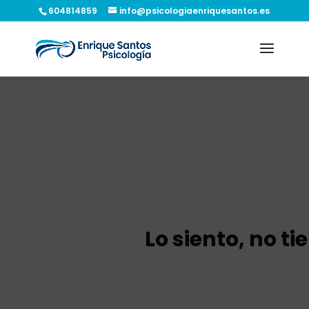
604814859
info@psicologiaenriquesantos.es
Lo siento, no t