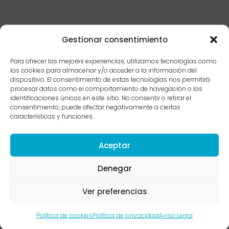
Gestionar consentimiento
Para ofrecer las mejores experiencias, utilizamos tecnologías como
las cookies para almacenar y/o acceder a la información del
dispositivo. El consentimiento de estas tecnologías nos permitirá
procesar datos como el comportamiento de navegación o las
identificaciones únicas en este sitio. No consentir o retirar el
consentimiento, puede afectar negativamente a ciertas
características y funciones.
Aceptar
Denegar
MENU
ENLACES DE INTERÉS
Ver preferencias
Inicio
Servicios
Política de cookies
Política de privacidad
Aviso Legal
Sobre mí
Técnicas psicológicas