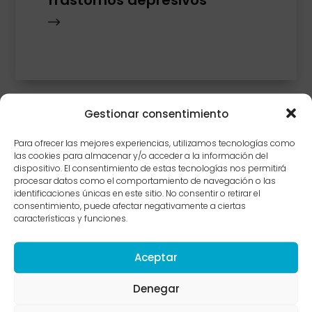
Trastornos depresivos
$
Gestionar consentimiento
Para ofrecer las mejores experiencias, utilizamos tecnologías como
las cookies para almacenar y/o acceder a la información del
dispositivo. El consentimiento de estas tecnologías nos permitirá
procesar datos como el comportamiento de navegación o las
identificaciones únicas en este sitio. No consentir o retirar el
consentimiento, puede afectar negativamente a ciertas
características y funciones.
Trastorno de ansiedad por
Aceptar
enfermedad
Denegar
$