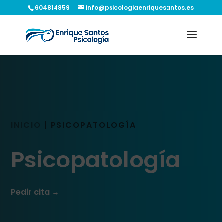
604814859
info@psicologiaenriquesantos.es
INICIO
|
PSICOPATOLOGÍA
Psicopatología
Pedir cita →