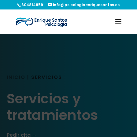
604814859
info@psicologiaenriquesantos.es
INICIO
|
SERVICIOS
Servicios y
tratamientos
Pedir cita →