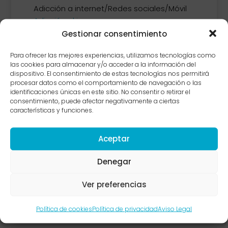
Adicción a internet/Redes sociales/Móvil
Adicción al juego
Adicción al móvil
Gestionar consentimiento
Adicción al sexo
Para ofrecer las mejores experiencias, utilizamos tecnologías como
Adicción al trabajo
las cookies para almacenar y/o acceder a la información del
Compras comupulsivas
dispositivo. El consentimiento de estas tecnologías nos permitirá
procesar datos como el comportamiento de navegación o las
identificaciones únicas en este sitio. No consentir o retirar el
consentimiento, puede afectar negativamente a ciertas
características y funciones.
Addicción a la cocaína
Adicción a los opiáceos
Aceptar
Adicción al Tabaco/Nicotina
Denegar
Adicción al Cannabis o Marihuana
Adicción a los Sedantes e hipnóticos
Ver preferencias
Adicción a los Alucinógenos
/Inhalantes
Política de cookies
Política de privacidad
Aviso Legal