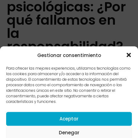
psicológicas: ¿Por
qué fallamos en
la
responsabilidad?
Gestionar consentimiento
Desde una perspectiva de
Psicología Evolutiva y
Para ofrecer las mejores experiencias, utilizamos tecnologías como
de Apego
, la irresponsabilidad afectiva no surge
las cookies para almacenar y/o acceder a la información del
dispositivo. El consentimiento de estas tecnologías nos permitirá
en el vacío. Se fundamenta principalmente en dos
procesar datos como el comportamiento de navegación o las
áreas:
identificaciones únicas en este sitio. No consentir o retirar el
consentimiento, puede afectar negativamente a ciertas
características y funciones.
Estilos de Apego Inseguro (
Evitativo
):
Según
las investigaciones de
Bowlby
, las personas con
Aceptar
apego evitativo
suelen haber aprendido en la
infancia que expresar necesidades emocionales
Denegar
es peligroso o inútil. Como mecanismo de