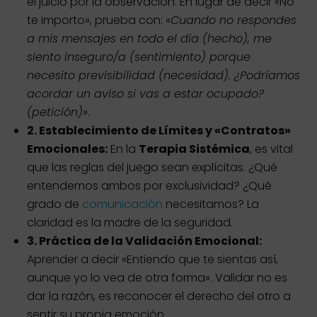
el juicio por la observación. En lugar de decir «No
te importo», prueba con:
«Cuando no respondes
a mis mensajes en todo el día (hecho), me
siento inseguro/a (sentimiento) porque
necesito previsibilidad (necesidad). ¿Podríamos
acordar un aviso si vas a estar ocupado?
(petición)»
.
2. Establecimiento de Límites y «Contratos»
Emocionales:
En la
Terapia Sistémica
, es vital
que las reglas del juego sean explícitas. ¿Qué
entendemos ambos por exclusividad? ¿Qué
grado de
comunicación
necesitamos? La
claridad es la madre de la seguridad.
3. Práctica de la Validación Emocional:
Aprender a decir «Entiendo que te sientas así,
aunque yo lo vea de otra forma». Validar no es
dar la razón, es reconocer el derecho del otro a
sentir su propia emoción.