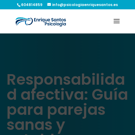
604814859
info@psicologiaenriquesantos.es
Responsabilida
d afectiva: Guía
para parejas
sanas y