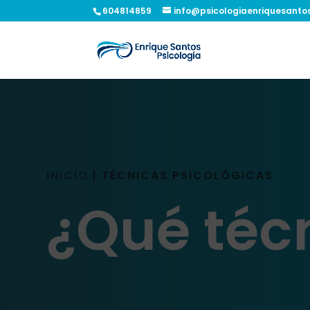
604814859
info@psicologiaenriquesanto
INICIO
|
TÉCNICAS PSICOLÓGICAS
¿Qué técn