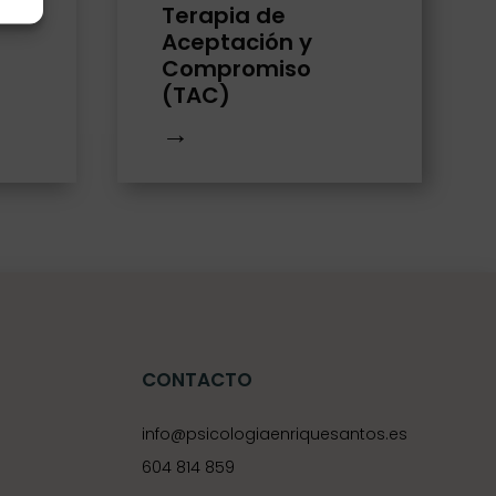
Terapia de
Aceptación y
Compromiso
(TAC)
→
CONTACTO
info@psicologiaenriquesantos.es
604 814 859