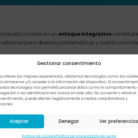
 consulta consiste en un
enfoque integrativo
constituid
r eficaces para diversas problemáticas y cuento con más 
Gestionar consentimiento
a ofrecer las mejores experiencias, utilizamos tecnologías como las cooki
DR
Terapia sexual
a almacenar y/o acceder a la información del dispositivo. El consentimien
 estas tecnologías nos permitirá procesar datos como el comportamiento
→
egación o las identificaciones únicas en este sitio. No consentir o retirar el
sentimiento, puede afectar negativamente a ciertas características y
ciones.
Aceptar
Denegar
Ver preferencia
Política de cookies
Política de privacidad
Aviso Legal