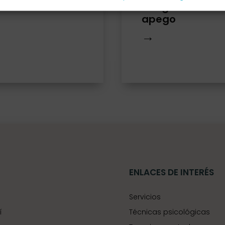
ndfulness
Integración del
apego
→
ENLACES DE INTERÉS
Servicios
í
Técnicas psicológicas