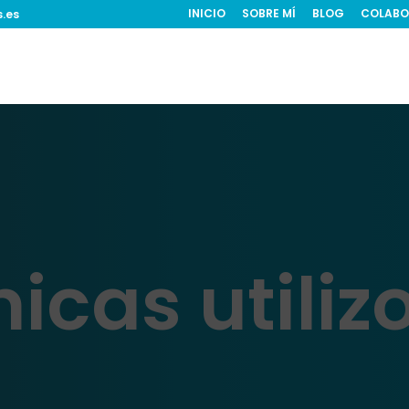
INICIO
SOBRE MÍ
BLOG
COLABO
s.es
icas utiliz