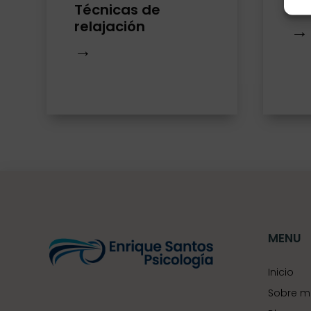
Mi
Técnicas de
relajación
→
→
MENU
Inicio
Sobre m