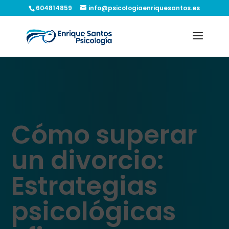
604814859
info@psicologiaenriquesantos.es
Cómo superar
un divorcio:
Estrategias
psicológicas