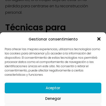
pérdida para centrarse en tu reconstrucción
personal.
Técnicas para
gestionar la culpa y la
Gestionar consentimiento
rumiación
Para ofrecer las mejores experiencias, utilizamos tecnologías como
las cookies para almacenar y/o acceder a la información del
dispositivo. El consentimiento de estas tecnologías nos permitirá
Uno de los mayores obstáculos en el divorcio es la
procesar datos como el comportamiento de navegación o las
fragmentación de la identidad.
Durante mucho
identificaciones únicas en este sitio. No consentir o retirar el
consentimiento, puede afectar negativamente a ciertas
tiempo, tu «yo» estuvo ligado a un «nosotros». Por
características y funciones.
esta razón, es vital iniciar un proceso de
redescubrimiento.
Aceptar
Evita el
perfeccionismo emocional
. Por otro lado,
Denegar
trata de ser compasivo contigo mismo,