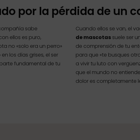
iado por la pérdida de un
 compañía sabe
Cuando ellos se van, el v
on ellos es puro,
de mascotas
suele ser u
ta no «solo era un perro»
de comprensión de tu entor
n los días grises, el ser
para que «te busques otro
a parte fundamental de tu
a vivir tu luto con vergüen
que el mundo no entiende t
dolor es completamente le