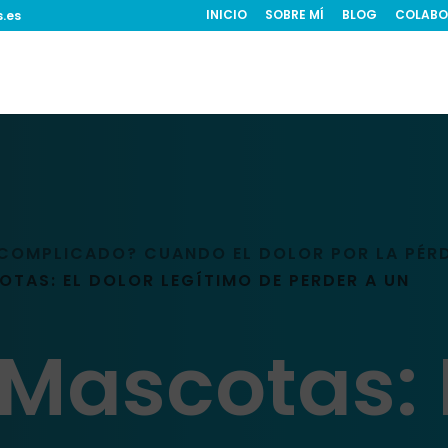
INICIO
SOBRE MÍ
BLOG
COLABO
s.es
 COMPLICADO? CUANDO EL DOLOR POR LA PÉRD
OTAS: EL DOLOR LEGÍTIMO DE PERDER A UN
Mascotas: 