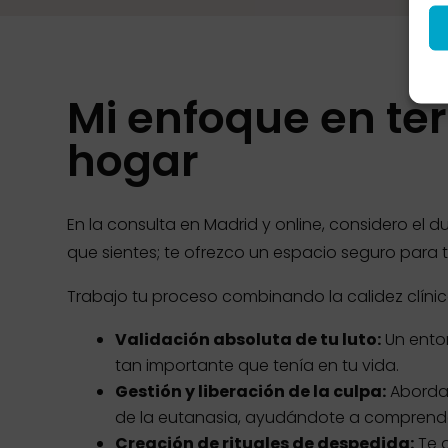
Mi enfoque en ter
hogar
En la consulta en Madrid y online, considero el 
que sientes; te ofrezco un espacio seguro para tr
Trabajo tu proceso combinando la calidez clíni
Validación absoluta de tu luto:
Un entor
tan importante que tenía en tu vida.
Gestión y liberación de la culpa:
Abordam
de la eutanasia, ayudándote a comprender
Creación de rituales de despedida:
Te a