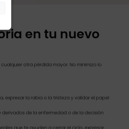
s
toria en tu nuevo
 cualquier otra pérdida mayor. No minimizo lo
 expresar la rabia o la tristeza y validar el papel
derivados de la enfermedad o de la decisión
es que te ayuden a cerrar el ciclo, expresar