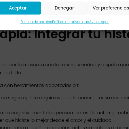
Aceptar
Denegar
Ver preferencia
Política de cookies
Política de privacidad
Aviso Legal
apia: Integrar tu his
duelo por tu mascota con la misma seriedad y respeto que
ansitarlo.
ca con herramientas adaptadas a ti:
no seguro y libre de juicios donde poder llorar su ausencia,
os cognitivamente los pensamientos de autorreproche 
 que hiciste lo mejor desde el amor y el cuidado.
compaño a diseñar pequeños actos simbólicos o memorial