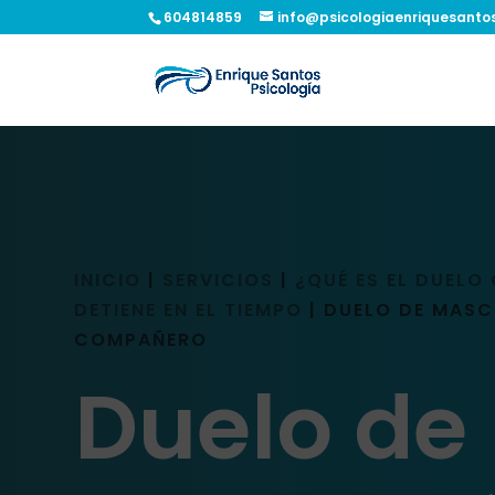
604814859
info@psicologiaenriquesanto
INICIO
|
SERVICIOS
|
¿QUÉ ES EL DUELO
DETIENE EN EL TIEMPO
|
DUELO DE MASC
COMPAÑERO
Duelo de 