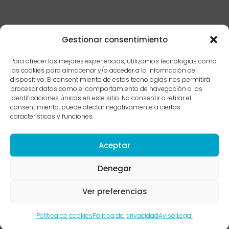
Gestionar consentimiento
Para ofrecer las mejores experiencias, utilizamos tecnologías como
las cookies para almacenar y/o acceder a la información del
dispositivo. El consentimiento de estas tecnologías nos permitirá
procesar datos como el comportamiento de navegación o las
identificaciones únicas en este sitio. No consentir o retirar el
consentimiento, puede afectar negativamente a ciertas
características y funciones.
Aceptar
Denegar
MENU
ENLACES DE INTERÉS
Ver preferencias
Inicio
Servicios
Política de cookies
Política de privacidad
Aviso Legal
Sobre mí
Técnicas psicológicas