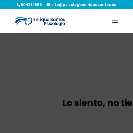
604814859
info@psicologiaenriquesantos.es
Lo siento, no t