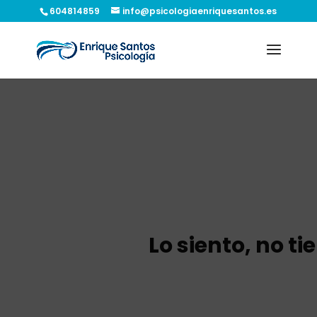
604814859
info@psicologiaenriquesantos.es
Lo siento, no t