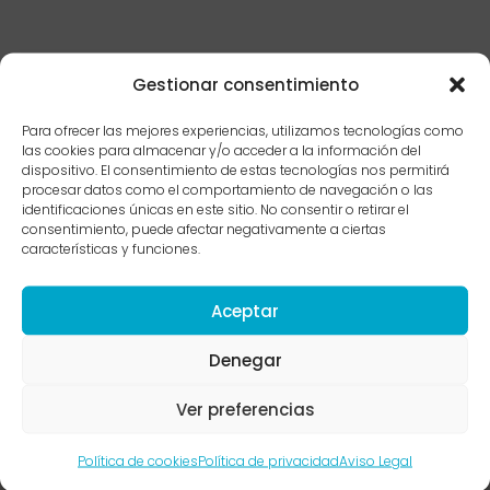
Gestionar consentimiento
Para ofrecer las mejores experiencias, utilizamos tecnologías como
las cookies para almacenar y/o acceder a la información del
dispositivo. El consentimiento de estas tecnologías nos permitirá
procesar datos como el comportamiento de navegación o las
identificaciones únicas en este sitio. No consentir o retirar el
consentimiento, puede afectar negativamente a ciertas
características y funciones.
Aceptar
Denegar
MENU
ENLACES DE INTERÉS
Ver preferencias
Inicio
Servicios
Política de cookies
Política de privacidad
Aviso Legal
Sobre mí
Técnicas psicológicas