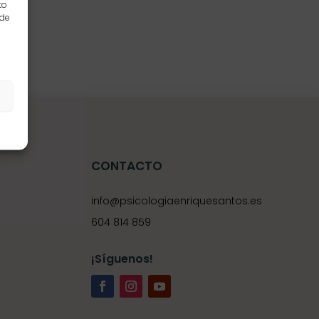
to
 de
s
CONTACTO
info@psicologiaenriquesantos.es
604 814 859
¡Síguenos!
e