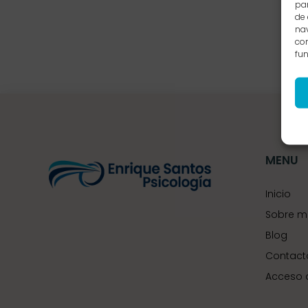
par
de
nav
con
fun
MENU
Inicio
Sobre m
Blog
Contact
Acceso 