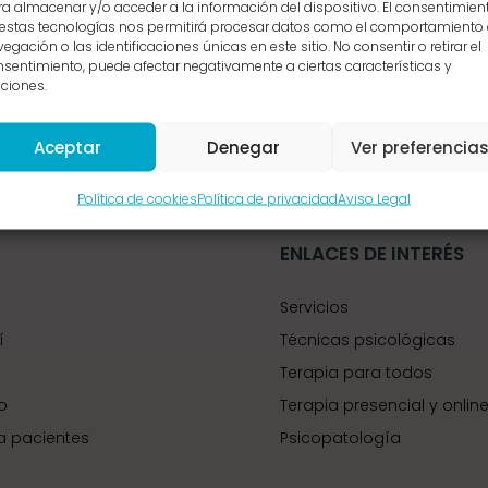
a almacenar y/o acceder a la información del dispositivo. El consentimien
 estas tecnologías nos permitirá procesar datos como el comportamiento
egación o las identificaciones únicas en este sitio. No consentir o retirar el
sentimiento, puede afectar negativamente a ciertas características y
ciones.
Aceptar
Denegar
Ver preferencia
Política de cookies
Política de privacidad
Aviso Legal
ENLACES DE INTERÉS
Servicios
í
Técnicas psicológicas
Terapia para todos
o
Terapia presencial y onlin
a pacientes
Psicopatología