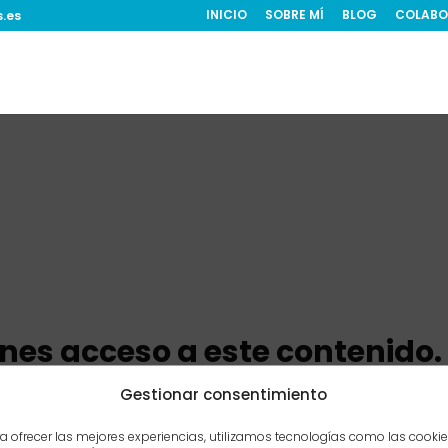
INICIO
SOBRE MÍ
BLOG
COLABO
s.es
ienes acceso a este contenido.
Gestionar consentimiento
a ofrecer las mejores experiencias, utilizamos tecnologías como las cooki