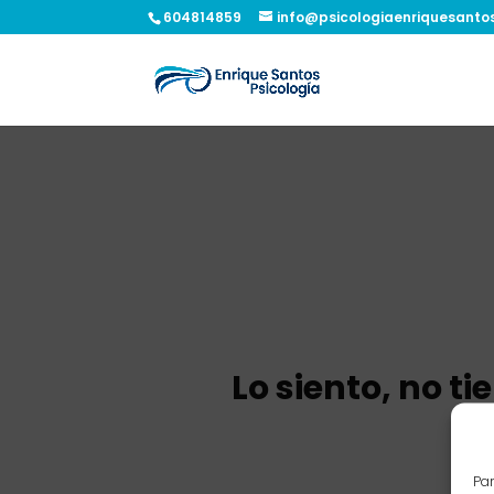
604814859
info@psicologiaenriquesanto
Lo siento, no t
Par