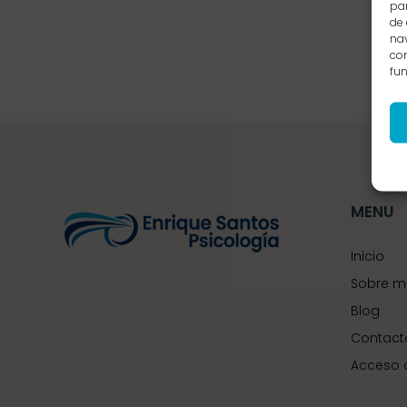
par
de
nav
con
fun
MENU
Inicio
Sobre m
Blog
Contact
Acceso 