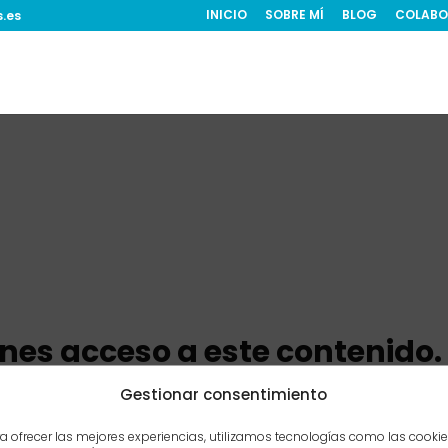
INICIO
SOBRE MÍ
BLOG
COLABO
s.es
ienes acceso a este contenido.
Gestionar consentimiento
a ofrecer las mejores experiencias, utilizamos tecnologías como las cooki