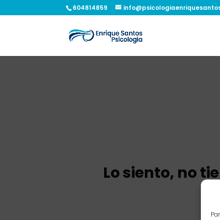
604814859
info@psicologiaenriquesanto
Lo siento, no t
Par