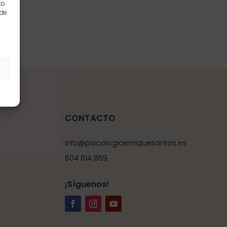
to
 de
s
CONTACTO
info@psicologiaenriquesantos.es
604 814 859
¡Síguenos!
e