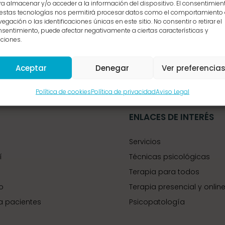
a almacenar y/o acceder a la información del dispositivo. El consentimien
 estas tecnologías nos permitirá procesar datos como el comportamiento
egación o las identificaciones únicas en este sitio. No consentir o retirar el
sentimiento, puede afectar negativamente a ciertas características y
ciones.
Aceptar
Denegar
Ver preferencia
Política de cookies
Política de privacidad
Aviso Legal
ENLACES DE INTERÉS
Servicios
í
Técnicas psicológicas
Terapia para todos
o
Terapia presencial y onlin
a pacientes
Psicopatología