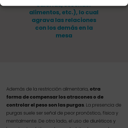
calorías, esconder
alimentos, etc.), lo cual
agrava las relaciones
con los demás en la
mesa
Además de la restricción alimentaria,
otra
forma de compensar los atracones o de
controlar el peso son las purgas
. La presencia de
purgas suele ser señal de peor pronóstico, física y
mentalmente. De otro lado, el uso de diuréticos y