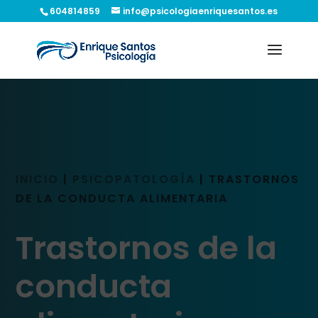
604814859
info@psicologiaenriquesantos.es
INICIO
|
PSICOPATOLOGÍA
|
TRASTORNOS
DE LA CONDUCTA ALIMENTARIA
Trastornos de la
conducta