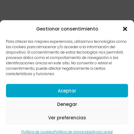
Gestionar consentimiento
Para ofrecer las mejores experiencias, utilizamos tecnologías como
las cookies para almacenar y/o acceder a la información del
Los TCA suelen
dispositivo. El consentimiento de estas tecnologías nos permitirá
comenzar con un
procesar datos como el comportamiento de navegación o las
identificaciones únicas en este sitio. No consentir o retirar el
periodo de restricción
consentimiento, puede afectar negativamente a ciertas
alimentaria que se va
características y funciones.
haciendo cada vez
más exigente. Pueden
Aceptar
aparecer rituales
Denegar
relacionados con la
comida (comer lento,
Ver preferencias
cortar en pequeñas
porciones, contar
Política de cookies
Política de privacidad
Aviso Legal