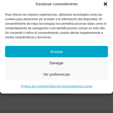
malestar?
Gestionar consentimiento
Historia de un matrimonio bajo el microscopio: el
Para ofrecer las mejores experiencias, utilizamos tecnologías como las
análisis de las heridas que apagan el amor
cookies para almacenar y/o acceder a la información del dispositivo. El
consentimiento de estas tecnologías nos permitirá procesar datos como el
¿Tratas de parar tu mente? Descubre por qué
comportamiento de navegación o las identificaciones únicas en este sitio.
luchar contra tus pensamientos los vuelve más
No consentir o retirar el consentimiento, puede afectar negativamente a
ciertas características y funciones.
fuertes
La anestesia colectiva: Alcoholismo funcional y
Aceptar
síntomas de una adicción invisible
Denegar
Comentarios
Ver preferencias
recientes
Política de cookies
Política de privacidad
Aviso Legal
No hay comentarios que mostrar.