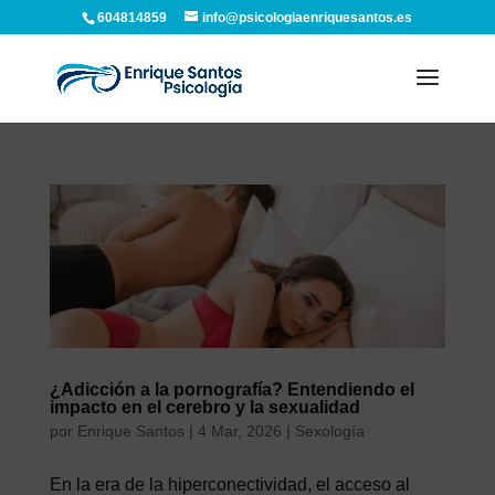
604814859
info@psicologiaenriquesantos.es
¿Adicción a la pornografía? Entendiendo el
impacto en el cerebro y la sexualidad
por
Enrique Santos
|
4 Mar, 2026
|
Sexología
En la era de la hiperconectividad, el acceso al