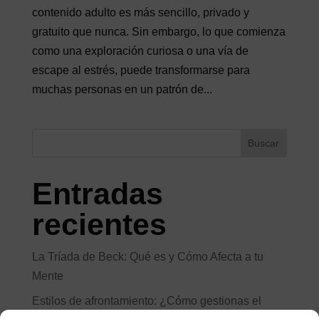
contenido adulto es más sencillo, privado y
gratuito que nunca. Sin embargo, lo que comienza
como una exploración curiosa o una vía de
escape al estrés, puede transformarse para
muchas personas en un patrón de...
Buscar
Entradas
recientes
La Tríada de Beck: Qué es y Cómo Afecta a tu
Mente
Estilos de afrontamiento: ¿Cómo gestionas el