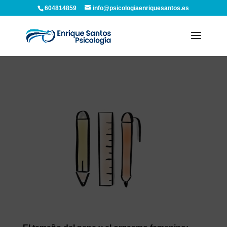
604814859
info@psicologiaenriquesantos.es