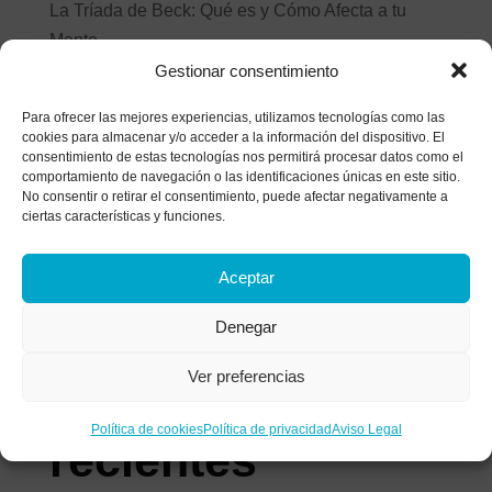
La Tríada de Beck: Qué es y Cómo Afecta a tu
Mente
Gestionar consentimiento
Estilos de afrontamiento: ¿Cómo gestionas el
malestar?
Para ofrecer las mejores experiencias, utilizamos tecnologías como las
cookies para almacenar y/o acceder a la información del dispositivo. El
Historia de un matrimonio bajo el microscopio: el
consentimiento de estas tecnologías nos permitirá procesar datos como el
análisis de las heridas que apagan el amor
comportamiento de navegación o las identificaciones únicas en este sitio.
No consentir o retirar el consentimiento, puede afectar negativamente a
¿Tratas de parar tu mente? Descubre por qué
ciertas características y funciones.
luchar contra tus pensamientos los vuelve más
fuertes
Aceptar
La anestesia colectiva: Alcoholismo funcional y
Denegar
síntomas de una adicción invisible
Ver preferencias
Comentarios
Política de cookies
Política de privacidad
Aviso Legal
recientes