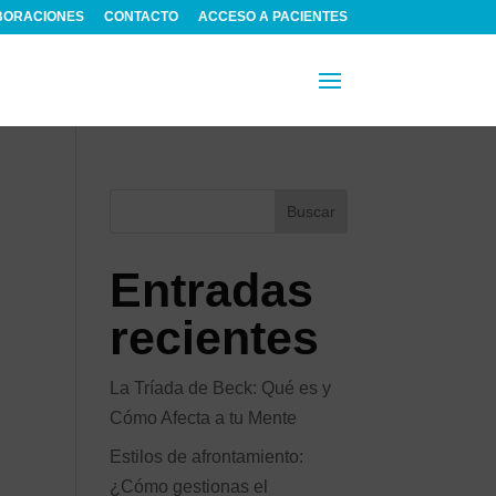
BORACIONES
CONTACTO
ACCESO A PACIENTES
Buscar
Entradas
recientes
La Tríada de Beck: Qué es y
Cómo Afecta a tu Mente
Estilos de afrontamiento:
¿Cómo gestionas el