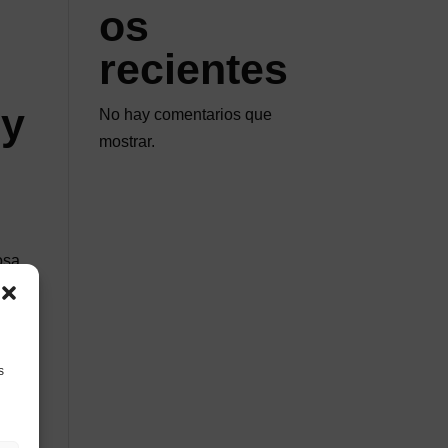
os
recientes
 y
No hay comentarios que
mostrar.
osa
ue
s