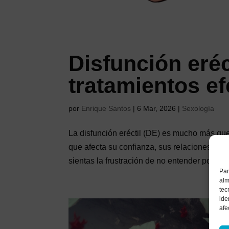
Disfunción eréc
tratamientos ef
por
Enrique Santos
|
6 Mar, 2026
|
Sexología
La disfunción eréctil (DE) es mucho más qu
que afecta su confianza, sus relaciones y s
sientas la frustración de no entender por qué 
Par
alm
tec
ide
afe