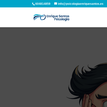
604814859
info@psicologiaenriquesantos.es