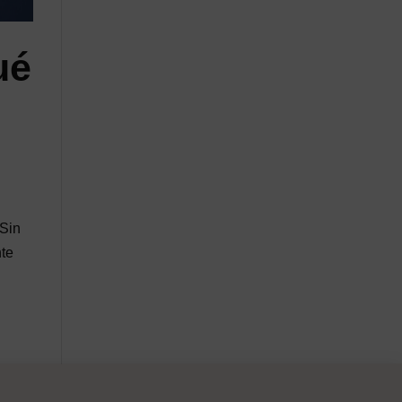
ué
 Sin
nte