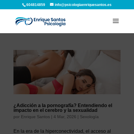
604814859
info@psicologiaenriquesantos.es
¿Adicción a la pornografía? Entendiendo el
impacto en el cerebro y la sexualidad
por
Enrique Santos
|
4 Mar, 2026
|
Sexología
En la era de la hiperconectividad, el acceso al