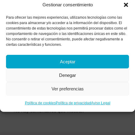
malestar?
Gestionar consentimiento
Historia de un matrimonio bajo el microscopio: el
Para ofrecer las mejores experiencias, utilizamos tecnologías como las
análisis de las heridas que apagan el amor
cookies para almacenar y/o acceder a la información del dispositivo. El
consentimiento de estas tecnologías nos permitirá procesar datos como el
¿Tratas de parar tu mente? Descubre por qué
comportamiento de navegación o las identificaciones únicas en este sitio.
luchar contra tus pensamientos los vuelve más
No consentir o retirar el consentimiento, puede afectar negativamente a
ciertas características y funciones.
fuertes
La anestesia colectiva: Alcoholismo funcional y
Aceptar
síntomas de una adicción invisible
Denegar
Comentarios
Ver preferencias
recientes
Política de cookies
Política de privacidad
Aviso Legal
No hay comentarios que mostrar.