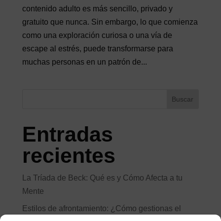
contenido adulto es más sencillo, privado y
gratuito que nunca. Sin embargo, lo que comienza
como una exploración curiosa o una vía de
escape al estrés, puede transformarse para
muchas personas en un patrón de...
Buscar
Entradas
recientes
La Tríada de Beck: Qué es y Cómo Afecta a tu
Mente
Estilos de afrontamiento: ¿Cómo gestionas el