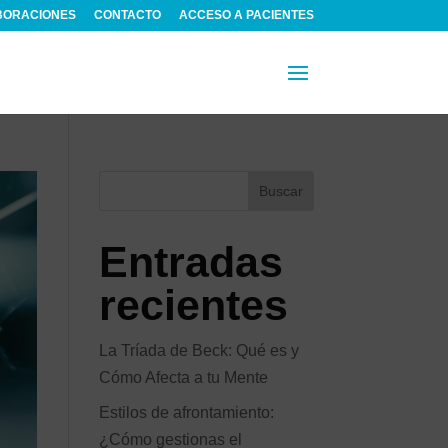
BORACIONES
CONTACTO
ACCESO A PACIENTES
Buscar
Entradas
recientes
La Tríada de Beck: Qué es y
Cómo Afecta a tu Mente
Estilos de afrontamiento:
¿Cómo gestionas el