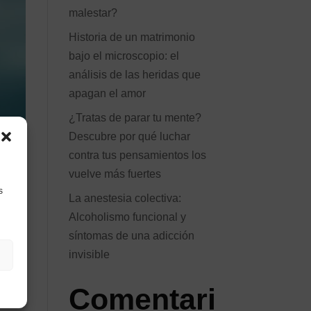
malestar?
Historia de un matrimonio
bajo el microscopio: el
análisis de las heridas que
apagan el amor
¿Tratas de parar tu mente?
Descubre por qué luchar
contra tus pensamientos los
vuelve más fuertes
s
La anestesia colectiva:
s
Alcoholismo funcional y
síntomas de una adicción
invisible
Comentari
n