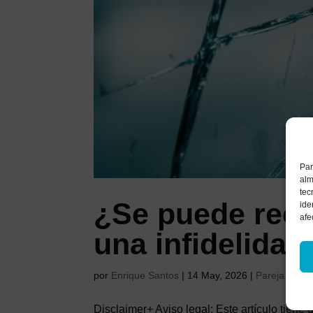
Par
alm
tec
¿Se puede recu
ide
afe
una infidelidad
por
Enrique Santos
|
14 May, 2026
|
Pareja
Disclaimer+ Aviso legal: Este artículo tiene