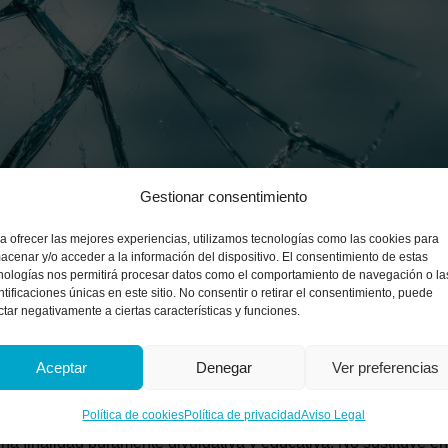
Gestionar consentimiento
a ofrecer las mejores experiencias, utilizamos tecnologías como las cookies para
acenar y/o acceder a la información del dispositivo. El consentimiento de estas
nologías nos permitirá procesar datos como el comportamiento de navegación o la
perar la confianza tra
ntificaciones únicas en este sitio. No consentir o retirar el consentimiento, puede
ctar negativamente a ciertas características y funciones.
?
Aceptar
Denegar
Ver preferencias
Política de cookies
Política de privacidad
Aviso Legal
 una finalidad puramente divulgativa y educativa. No sustituye e