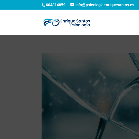
604814859
info@psicologiaenriquesantos.es