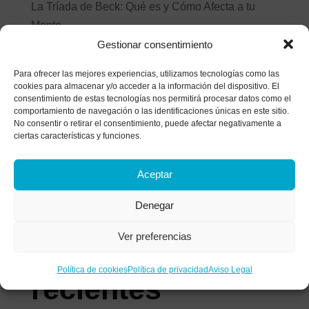
La Tríada de Beck: Qué es y Cómo Afecta a tu
Mente
Gestionar consentimiento
Estilos de afrontamiento: ¿Cómo gestionas el
malestar?
Para ofrecer las mejores experiencias, utilizamos tecnologías como las
cookies para almacenar y/o acceder a la información del dispositivo. El
Historia de un matrimonio bajo el microscopio: el
consentimiento de estas tecnologías nos permitirá procesar datos como el
análisis de las heridas que apagan el amor
comportamiento de navegación o las identificaciones únicas en este sitio.
No consentir o retirar el consentimiento, puede afectar negativamente a
¿Tratas de parar tu mente? Descubre por qué
ciertas características y funciones.
luchar contra tus pensamientos los vuelve más
fuertes
Aceptar
La anestesia colectiva: Alcoholismo funcional y
Denegar
síntomas de una adicción invisible
Ver preferencias
Comentarios
Política de cookies
Política de privacidad
Aviso Legal
recientes