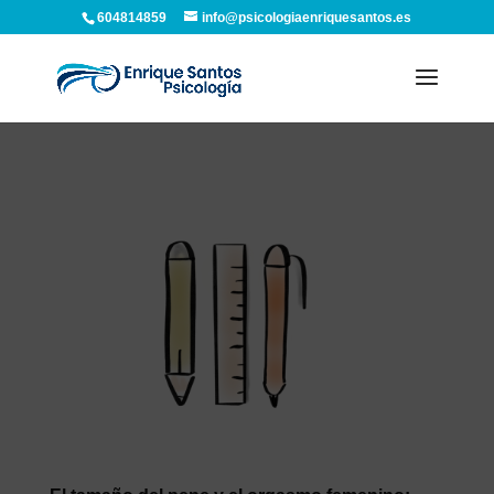
604814859
info@psicologiaenriquesantos.es