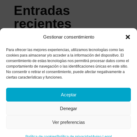
Entradas
recientes
Gestionar consentimiento
La Tríada de Beck: Qué es y Cómo Afecta a tu
Mente
Para ofrecer las mejores experiencias, utilizamos tecnologías como las
cookies para almacenar y/o acceder a la información del dispositivo. El
Estilos de afrontamiento: ¿Cómo gestionas el
consentimiento de estas tecnologías nos permitirá procesar datos como el
malestar?
comportamiento de navegación o las identificaciones únicas en este sitio.
No consentir o retirar el consentimiento, puede afectar negativamente a
Historia de un matrimonio bajo el microscopio: el
ciertas características y funciones.
análisis de las heridas que apagan el amor
¿Tratas de parar tu mente? Descubre por qué
Aceptar
luchar contra tus pensamientos los vuelve más
Denegar
fuertes
La anestesia colectiva: Alcoholismo funcional y
Ver preferencias
síntomas de una adicción invisible
Política de cookies
Política de privacidad
Aviso Legal