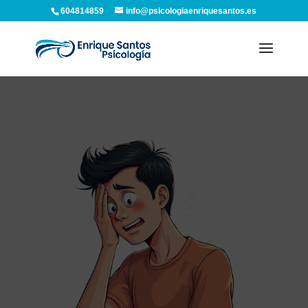
604814859
info@psicologiaenriquesantos.es