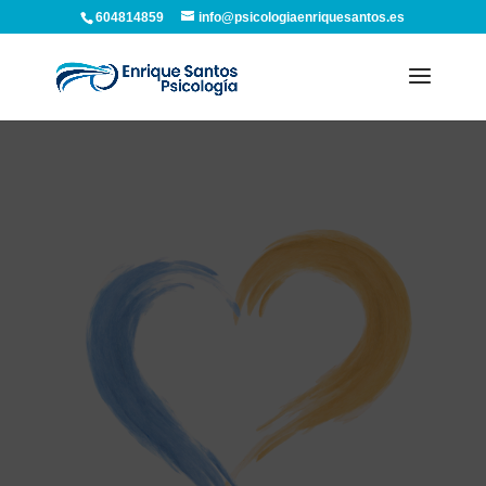
604814859
info@psicologiaenriquesantos.es