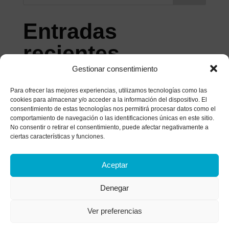
Entradas
recientes
Gestionar consentimiento
La Tríada de Beck: Qué es y Cómo Afecta a tu
Mente
Para ofrecer las mejores experiencias, utilizamos tecnologías como las
cookies para almacenar y/o acceder a la información del dispositivo. El
Estilos de afrontamiento: ¿Cómo gestionas el
consentimiento de estas tecnologías nos permitirá procesar datos como el
comportamiento de navegación o las identificaciones únicas en este sitio.
malestar?
No consentir o retirar el consentimiento, puede afectar negativamente a
ciertas características y funciones.
Historia de un matrimonio bajo el microscopio: el
análisis de las heridas que apagan el amor
Aceptar
¿Tratas de parar tu mente? Descubre por qué
luchar contra tus pensamientos los vuelve más
Denegar
fuertes
Ver preferencias
La anestesia colectiva: Alcoholismo funcional y