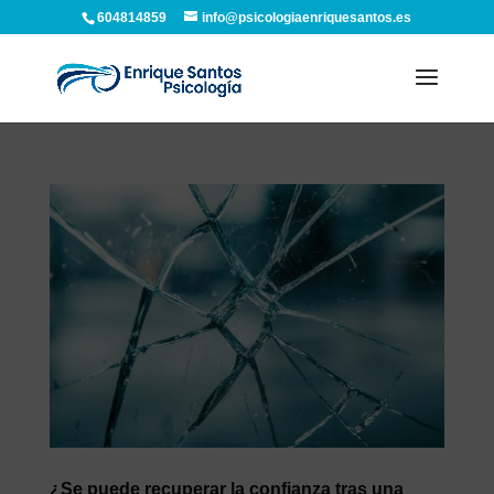
604814859
info@psicologiaenriquesantos.es
¿Se puede recuperar la confianza tras una