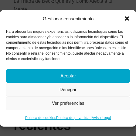
La Tríada de Beck: Qué es y Cómo Afecta a tu
Mente
Gestionar consentimiento
Estilos de afrontamiento: ¿Cómo gestionas el
malestar?
Para ofrecer las mejores experiencias, utilizamos tecnologías como las
cookies para almacenar y/o acceder a la información del dispositivo. El
Historia de un matrimonio bajo el microscopio: el
consentimiento de estas tecnologías nos permitirá procesar datos como el
análisis de las heridas que apagan el amor
comportamiento de navegación o las identificaciones únicas en este sitio.
No consentir o retirar el consentimiento, puede afectar negativamente a
¿Tratas de parar tu mente? Descubre por qué
ciertas características y funciones.
luchar contra tus pensamientos los vuelve más
fuertes
Aceptar
La anestesia colectiva: Alcoholismo funcional y
Denegar
síntomas de una adicción invisible
Ver preferencias
Comentarios
Política de cookies
Política de privacidad
Aviso Legal
recientes