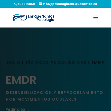
604814859
info@psicologiaenriquesantos.es
INICIO
|
TÉCNICAS PSICOLÓGICAS
|
EMDR
EMDR
DESENSIBILIZACIÓN Y REPROCESAMIENTO
POR MOVIMIENTOS OCULARES
Pedir cita →