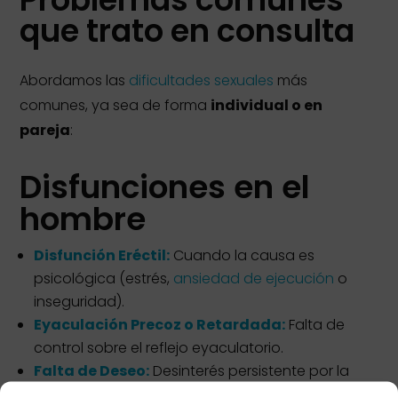
que trato en consulta
Abordamos las
dificultades sexuales
más
comunes, ya sea de forma
individual o en
pareja
:
Disfunciones en el
hombre
Disfunción Eréctil:
Cuando la causa es
psicológica (estrés,
ansiedad de ejecución
o
inseguridad).
Eyaculación Precoz o Retardada:
Falta de
control sobre el reflejo eyaculatorio.
Falta de Deseo:
Desinterés persistente por la
actividad sexual.