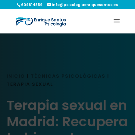
604814859
info@psicologiaenriquesantos.es
INICIO
|
TÉCNICAS PSICOLÓGICAS
|
TERAPIA SEXUAL
Terapia sexual en
Madrid: Recupera