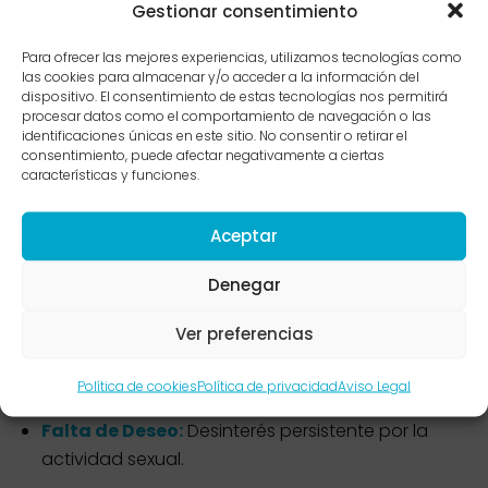
Gestionar consentimiento
Para ofrecer las mejores experiencias, utilizamos tecnologías como
Abordamos las
dificultades sexuales
más
las cookies para almacenar y/o acceder a la información del
dispositivo. El consentimiento de estas tecnologías nos permitirá
comunes, ya sea de forma
individual o en
procesar datos como el comportamiento de navegación o las
pareja
:
identificaciones únicas en este sitio. No consentir o retirar el
consentimiento, puede afectar negativamente a ciertas
características y funciones.
Disfunciones en el
hombre
Aceptar
Denegar
Disfunción Eréctil:
Cuando la causa es
psicológica (estrés,
ansiedad de ejecución
o
Ver preferencias
inseguridad).
Eyaculación Precoz o Retardada:
Falta de
Política de cookies
Política de privacidad
Aviso Legal
control sobre el reflejo eyaculatorio.
Falta de Deseo:
Desinterés persistente por la
actividad sexual.