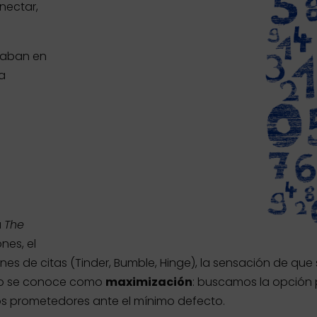
nectar,
maban en
la
a
The
nes, el
ones de citas (Tinder, Bumble, Hinge), la sensación de qu
Esto se conoce como
maximización
: buscamos la opción p
ulos prometedores ante el mínimo defecto.