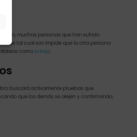
s
 embargo, muchas personas que han sufrido
rarse tal cual son impide que la otra persona
solidarse como
pareja
.
vos
erebro buscará activamente pruebas que
ocando que los demás se alejen y confirmando,