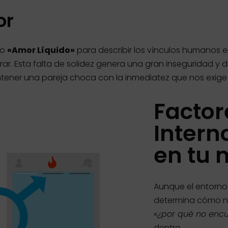
or
no
«Amor Líquido»
para describir los vínculos humanos 
irar. Esta falta de solidez genera una gran inseguridad y 
ntener una pareja choca con la inmediatez que nos exige
Factor
Intern
en tu 
Aunque el entorno i
determina cómo no
«¿por qué no encu
dentro.