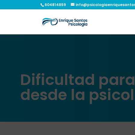
604814859
info@psicologiaenriquesanto
Dificultad para
desde la psico