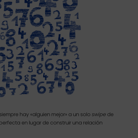
e siempre hay «alguien mejor» a un solo
swipe
de
erfecta en lugar de construir una relación