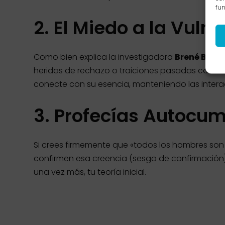
fun
2. El Miedo a la Vuln
Como bien explica la investigadora
Brené Brow
heridas de rechazo o traiciones pasadas constru
conecte con su esencia, manteniendo las intera
3. Profecías Autocum
Si crees firmemente que «todos los hombres son
confirmen esa creencia (sesgo de confirmación
una vez más, tu teoría inicial.