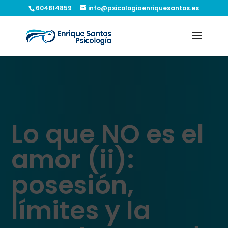
604814859
info@psicologiaenriquesantos.es
Lo que NO es el
amor (ii):
posesión,
límites y la