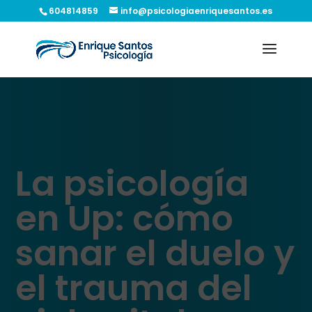
604814859
info@psicologiaenriquesantos.es
La psicología
en Up: cómo
sanar el duelo y
el trauma del