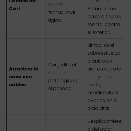
La casa de
del vacío.
objeto
Carl
Actúa como
transicional
barrera física y
rígido.
mental contra
el exterior.
Simboliza el
sobreesfuerzo
crónico de
Carga literal
Arrastrar la
vivir atado a lo
del duelo
casa con
que ya no
patológico y
cables
existe,
el pasado.
impidiendo el
avance en el
ciclo vital.
Desplazamient
o del dolor