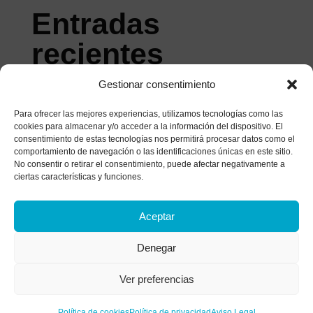
Entradas
recientes
Gestionar consentimiento
La Tríada de Beck: Qué es y Cómo Afecta a tu
Mente
Para ofrecer las mejores experiencias, utilizamos tecnologías como las
cookies para almacenar y/o acceder a la información del dispositivo. El
Estilos de afrontamiento: ¿Cómo gestionas el
consentimiento de estas tecnologías nos permitirá procesar datos como el
malestar?
comportamiento de navegación o las identificaciones únicas en este sitio.
No consentir o retirar el consentimiento, puede afectar negativamente a
Historia de un matrimonio bajo el microscopio: el
ciertas características y funciones.
análisis de las heridas que apagan el amor
¿Tratas de parar tu mente? Descubre por qué
Aceptar
luchar contra tus pensamientos los vuelve más
Denegar
fuertes
La anestesia colectiva: Alcoholismo funcional y
Ver preferencias
síntomas de una adicción invisible
Política de cookies
Política de privacidad
Aviso Legal