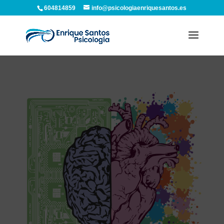
604814859
info@psicologiaenriquesantos.es