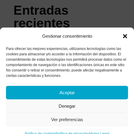
Entradas
recientes
Gestionar consentimiento
La Tríada de Beck: Qué es y Cómo Afecta a tu
Mente
Para ofrecer las mejores experiencias, utilizamos tecnologías como las
cookies para almacenar y/o acceder a la información del dispositivo. El
Estilos de afrontamiento: ¿Cómo gestionas el
consentimiento de estas tecnologías nos permitirá procesar datos como el
malestar?
comportamiento de navegación o las identificaciones únicas en este sitio.
No consentir o retirar el consentimiento, puede afectar negativamente a
Historia de un matrimonio bajo el microscopio: el
ciertas características y funciones.
análisis de las heridas que apagan el amor
¿Tratas de parar tu mente? Descubre por qué
Aceptar
luchar contra tus pensamientos los vuelve más
Denegar
fuertes
La anestesia colectiva: Alcoholismo funcional y
Ver preferencias
síntomas de una adicción invisible
Política de cookies
Política de privacidad
Aviso Legal