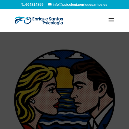
604814859
info@psicologiaenriquesantos.es