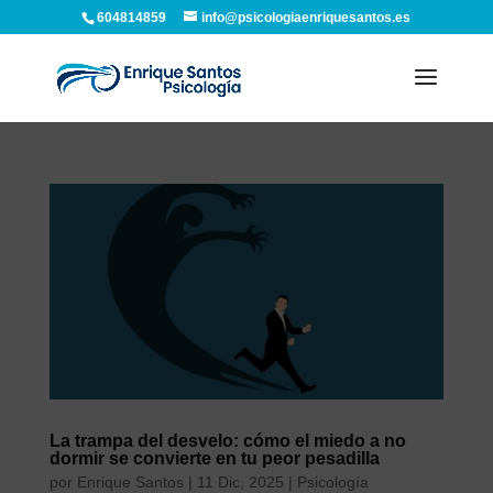
604814859
info@psicologiaenriquesantos.es
La trampa del desvelo: cómo el miedo a no
dormir se convierte en tu peor pesadilla
por
Enrique Santos
|
11 Dic, 2025
|
Psicología