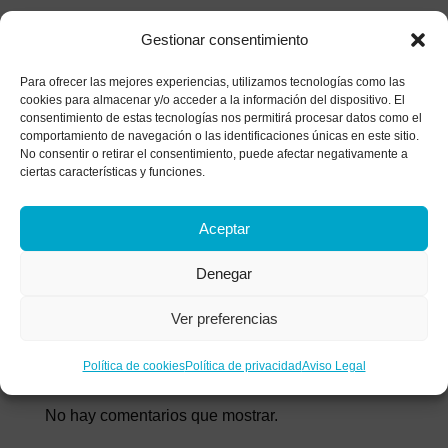
Estilos de afrontamiento: ¿Cómo gestionas el
Gestionar consentimiento
malestar?
Para ofrecer las mejores experiencias, utilizamos tecnologías como las
Historia de un matrimonio bajo el microscopio: el
cookies para almacenar y/o acceder a la información del dispositivo. El
análisis de las heridas que apagan el amor
consentimiento de estas tecnologías nos permitirá procesar datos como el
comportamiento de navegación o las identificaciones únicas en este sitio.
¿Tratas de parar tu mente? Descubre por qué
No consentir o retirar el consentimiento, puede afectar negativamente a
ciertas características y funciones.
luchar contra tus pensamientos los vuelve más
fuertes
Aceptar
La anestesia colectiva: Alcoholismo funcional y
síntomas de una adicción invisible
Denegar
Comentarios
Ver preferencias
recientes
Política de cookies
Política de privacidad
Aviso Legal
No hay comentarios que mostrar.