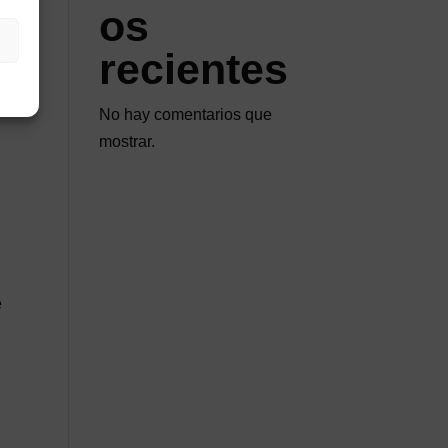
os
recientes
No hay comentarios que
mostrar.
e
o