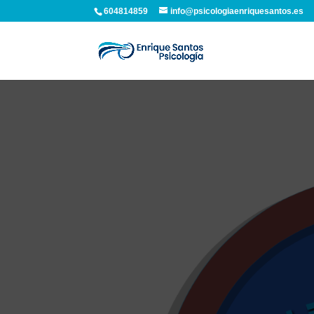
604814859
info@psicologiaenriquesantos.es