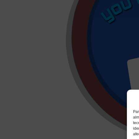
Par
alm
tec
ide
afe