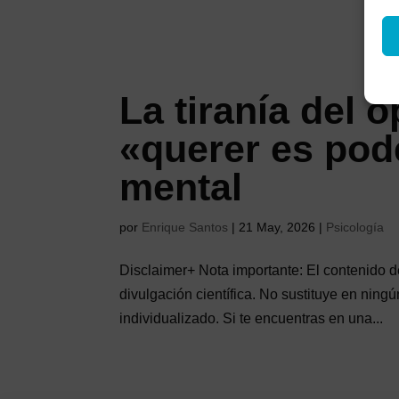
La tiranía del 
«querer es pod
mental
por
Enrique Santos
|
21 May, 2026
|
Psicología
Disclaimer+ Nota importante: El contenido de
divulgación científica. No sustituye en ningú
individualizado. Si te encuentras en una...