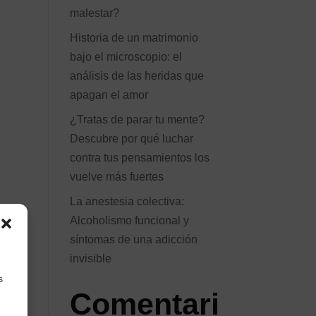
malestar?
Historia de un matrimonio
bajo el microscopio: el
análisis de las heridas que
apagan el amor
¿Tratas de parar tu mente?
Descubre por qué luchar
contra tus pensamientos los
vuelve más fuertes
La anestesia colectiva:
Alcoholismo funcional y
síntomas de una adicción
invisible
s
Comentari