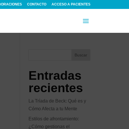
BORACIONES
CONTACTO
ACCESO A PACIENTES
Buscar
Entradas
recientes
La Tríada de Beck: Qué es y
Cómo Afecta a tu Mente
Estilos de afrontamiento:
¿Cómo gestionas el