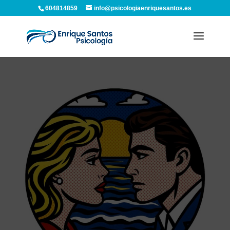
604814859
info@psicologiaenriquesantos.es