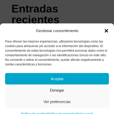
Entradas
recientes
Gestionar consentimiento
La Tríada de Beck: Qué es y Cómo Afecta a tu
Mente
Para ofrecer las mejores experiencias, utilizamos tecnologías como las
cookies para almacenar y/o acceder a la información del dispositivo. El
Estilos de afrontamiento: ¿Cómo gestionas el
consentimiento de estas tecnologías nos permitirá procesar datos como el
malestar?
comportamiento de navegación o las identificaciones únicas en este sitio.
No consentir o retirar el consentimiento, puede afectar negativamente a
Historia de un matrimonio bajo el microscopio: el
ciertas características y funciones.
análisis de las heridas que apagan el amor
¿Tratas de parar tu mente? Descubre por qué
Aceptar
luchar contra tus pensamientos los vuelve más
Denegar
fuertes
La anestesia colectiva: Alcoholismo funcional y
Ver preferencias
síntomas de una adicción invisible
Política de cookies
Política de privacidad
Aviso Legal