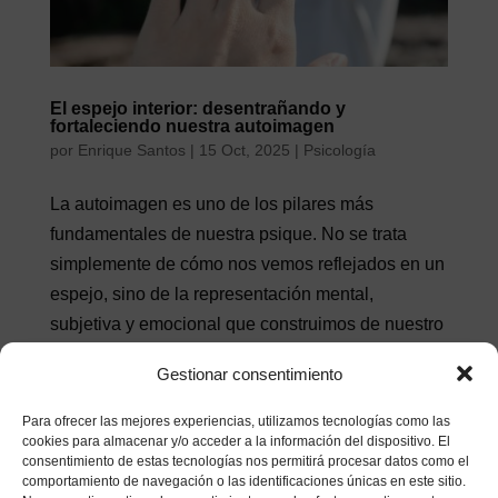
El espejo interior: desentrañando y
fortaleciendo nuestra autoimagen
por
Enrique Santos
|
15 Oct, 2025
|
Psicología
La autoimagen es uno de los pilares más
fundamentales de nuestra psique. No se trata
simplemente de cómo nos vemos reflejados en un
espejo, sino de la representación mental,
subjetiva y emocional que construimos de nuestro
propio cuerpo y ser. Esta percepción íntima...
Gestionar consentimiento
Para ofrecer las mejores experiencias, utilizamos tecnologías como las
Buscar
cookies para almacenar y/o acceder a la información del dispositivo. El
consentimiento de estas tecnologías nos permitirá procesar datos como el
comportamiento de navegación o las identificaciones únicas en este sitio.