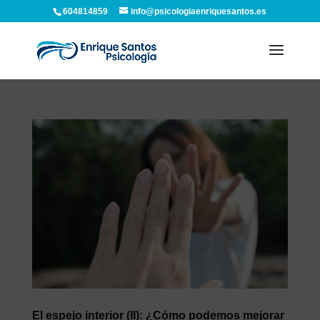
604814859
info@psicologiaenriquesantos.es
El espejo interior (II): ¿Cómo podemos mejorar