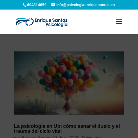
604814859
info@psicologiaenriquesantos.es
La psicología en Up: cómo sanar el duelo y el
trauma del ciclo vital
por
Enrique Santos
|
3 Jun, 2026
|
Psicología