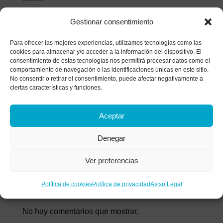
Estilos de afrontamiento: ¿Cómo gestionas el
Gestionar consentimiento
malestar?
Para ofrecer las mejores experiencias, utilizamos tecnologías como las
Historia de un matrimonio bajo el microscopio: el
cookies para almacenar y/o acceder a la información del dispositivo. El
análisis de las heridas que apagan el amor
consentimiento de estas tecnologías nos permitirá procesar datos como el
comportamiento de navegación o las identificaciones únicas en este sitio.
¿Tratas de parar tu mente? Descubre por qué
No consentir o retirar el consentimiento, puede afectar negativamente a
ciertas características y funciones.
luchar contra tus pensamientos los vuelve más
fuertes
Aceptar
La anestesia colectiva: Alcoholismo funcional y
síntomas de una adicción invisible
Denegar
Comentarios
Ver preferencias
recientes
Política de cookies
Política de privacidad
Aviso Legal
No hay comentarios que mostrar.